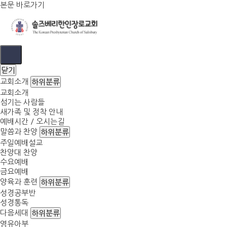
본문 바로가기
닫기
교회소개
하위분류
교회소개
섬기는 사람들
새가족 및 정착 안내
예배시간 / 오시는길
말씀과 찬양
하위분류
주일예배설교
찬양대 찬양
수요예배
금요예배
양육과 훈련
하위분류
성경공부반
성경통독
다음세대
하위분류
영유아부