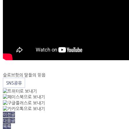
슬로브핫의 딸들의 믿음
SNS공유
이전글
다음글
목록