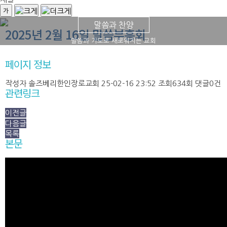
말씀과 찬양
2025년 2월 16일 말씀부흥회
말씀과 기도로 새로워지는 교회
페이지 정보
작성자
솔즈베리한인장로교회
25-02-16 23:52
조회
634회
댓글
0건
관련링크
이전글
다음글
목록
본문