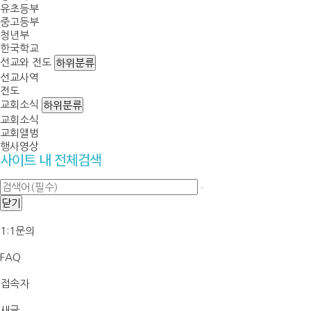
유초등부
중고등부
청년부
한국학교
선교와 전도
하위분류
선교사역
전도
교회소식
하위분류
교회소식
교회앨범
행사영상
사이트 내 전체검색
닫기
1:1문의
FAQ
접속자
새글